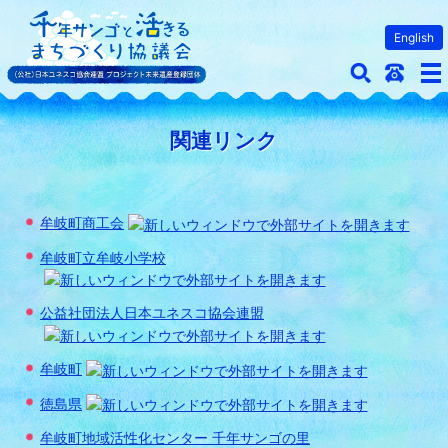
English
検
Mail
メ
索
ニ
ュ
関連リンク
ー
牟岐町商工会
牟岐町立牟岐小学校
公益社団法人日本ユネスコ協会連盟
牟岐町
徳島県
牟岐町地域活性化センター 千年サンゴの里